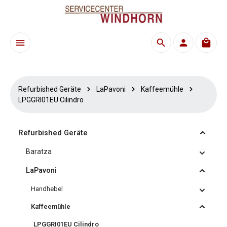
Zum Hauptinhalt springen
Waren
Refurbished Geräte
LaPavoni
Kaffeemühle
LPGGRI01EU Cilindro
Refurbished Geräte
Baratza
LaPavoni
Handhebel
Kaffeemühle
LPGGRI01EU Cilindro