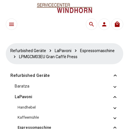
Zum Hauptinhalt springen
Waren
Refurbished Geräte
LaPavoni
Espressomaschine
LPMGCM03EU Gran Caffè Press
Refurbished Geräte
Baratza
LaPavoni
Handhebel
Kaffeemühle
Espressomaschine