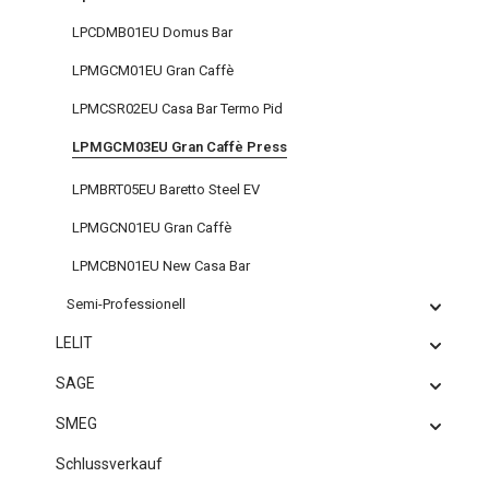
LPCDMB01EU Domus Bar
LPMGCM01EU Gran Caffè
LPMCSR02EU Casa Bar Termo Pid
LPMGCM03EU Gran Caffè Press
LPMBRT05EU Baretto Steel EV
LPMGCN01EU Gran Caffè
LPMCBN01EU New Casa Bar
Semi-Professionell
LELIT
SAGE
SMEG
Schlussverkauf