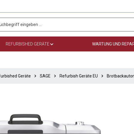
REFURBISHED GERÄTE
WARTUNG UND REPA
urbished Geräte
SAGE
Refurbish Geräte EU
Brotbackauto