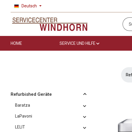
Deutsch
 Hauptinhalt springen
Zur Suche springen
Zur Hauptnavigation springen
HOME
SERVICE UND HILFE
Ref
Refurbished Geräte
Baratza
LaPavoni
LELIT