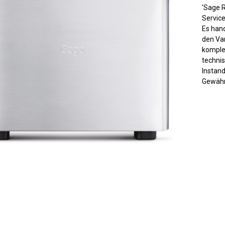
'Sage 
Servic
Es hand
den Var
komple
techni
Instan
Gewähr