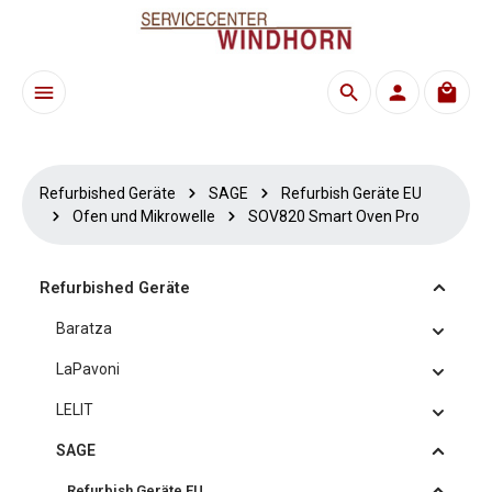
Zum Hauptinhalt springen
Waren
Refurbished Geräte
SAGE
Refurbish Geräte EU
Ofen und Mikrowelle
SOV820 Smart Oven Pro
Refurbished Geräte
Baratza
LaPavoni
LELIT
SAGE
Refurbish Geräte EU