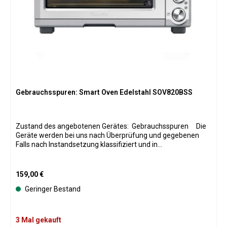
Gebrauchsspuren: Smart Oven Edelstahl SOV820BSS
Zustand des angebotenen Gerätes: Gebrauchsspuren Die
Geräte werden bei uns nach Überprüfung und gegebenen
Falls nach Instandsetzung klassifiziert und in
Verkaufskategorien eingeteilt. Bei allen Geräten wurden
Verschleißteile wenn nötig ausgetauscht und natürlich ist der
komplette originale Lieferumfang vorhanden. Daher ist eine
Regulärer Preis:
159,00 €
Bebilderung der einzelnen Geräte leider nicht möglich. Die
Geringer Bestand
Geräte haben 12 Monate Gewährleistung. Die
Originalverpackung kann Gebrauchsspuren aufweisen,
gegebenenfalls wurde sie durch eine passende
Versandverpackung ersetzt. Die Geräte werden von uns
3 Mal gekauft
nach der Aufarbeitung zusätzlich in folgenden Zuständen