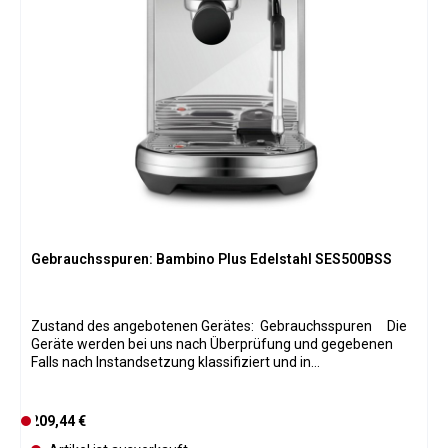
Gebrauchsspuren: Bambino Plus Edelstahl SES500BSS
Zustand des angebotenen Gerätes: Gebrauchsspuren Die
Geräte werden bei uns nach Überprüfung und gegebenen
Falls nach Instandsetzung klassifiziert und in
Verkaufskategorien eingeteilt. Bei allen Geräten wurden
Verschleißteile wenn nötig ausgetauscht und natürlich ist der
komplette originale Lieferumfang vorhanden ( incl. neuem
Regulärer Preis:
209,44 €
D
Wasserfilter wenn er zum originalen Lieferumfang gehört).
e