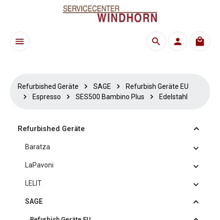
Zum Hauptinhalt springen
Waren
Refurbished Geräte
SAGE
Refurbish Geräte EU
Espresso
SES500 Bambino Plus
Edelstahl
Refurbished Geräte
Baratza
LaPavoni
LELIT
SAGE
Refurbish Geräte EU