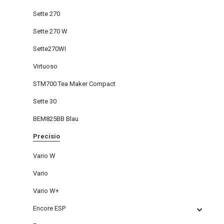
Sette 270
Sette 270 W
Sette270WI
Virtuoso
STM700 Tea Maker Compact
Sette 30
BEM825BB Blau
Precisio
Vario W
Vario
Vario W+
Encore ESP