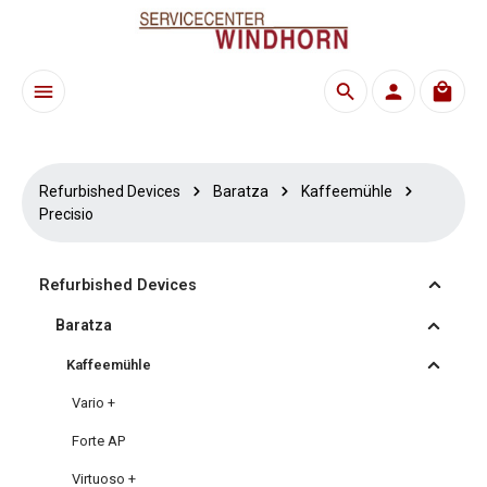
Skip to main content
Shoppi
Refurbished Devices
Baratza
Kaffeemühle
Precisio
Refurbished Devices
Baratza
Kaffeemühle
Vario +
Forte AP
Virtuoso +