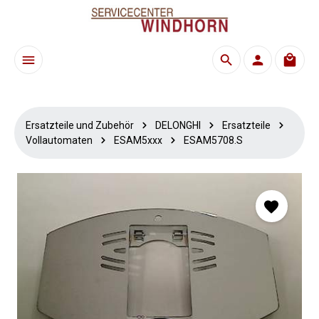
Zum Hauptinhalt springen
Waren
Ersatzteile und Zubehör
DELONGHI
Ersatzteile
Vollautomaten
ESAM5xxx
ESAM5708.S
Bildergalerie überspringen