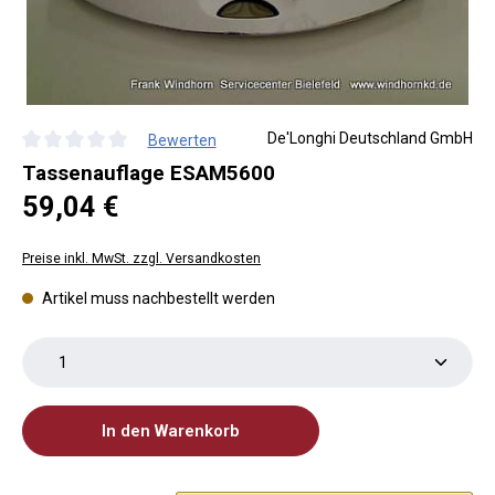
De'Longhi Deutschland GmbH
Bewerten
Durchschnittliche Bewertung von 0 von 5 Sternen
Tassenauflage ESAM5600
Regulärer Preis:
59,04 €
Preise inkl. MwSt. zzgl. Versandkosten
Artikel muss nachbestellt werden
Produkt Anzahl: Gib den gewünschten Wert ein oder 
In den Warenkorb