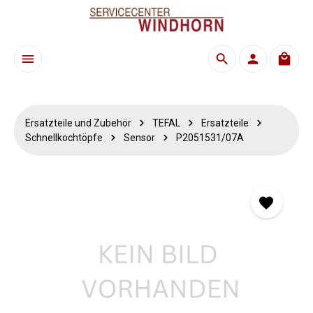
Zum Hauptinhalt springen
Waren
Ersatzteile und Zubehör
TEFAL
Ersatzteile
Schnellkochtöpfe
Sensor
P2051531/07A
Bildergalerie überspringen