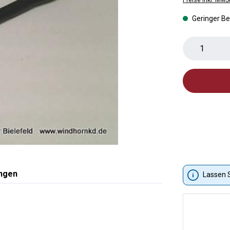
Geringer B
Produkt 
ngen
Lassen S