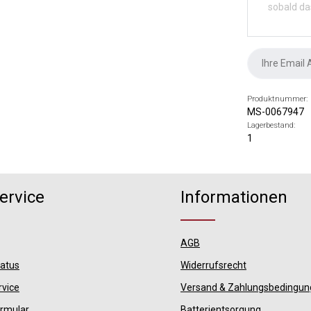
sobald da
Produktnummer:
MS-0067947
Lagerbestand:
1
ervice
Informationen
AGB
tatus
Widerrufsrecht
rvice
Versand & Zahlungsbedingu
ormular
Batterientsorgung